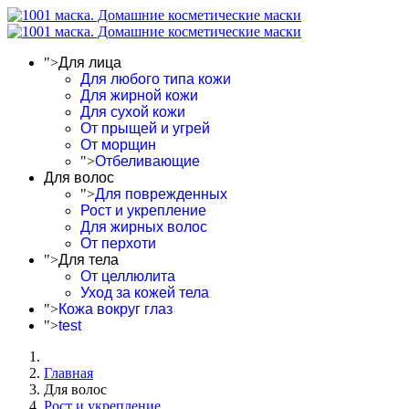
">
Для лица
Для любого типа кожи
Для жирной кожи
Для сухой кожи
От прыщей и угрей
От морщин
">
Отбеливающие
Для волос
">
Для поврежденных
Рост и укрепление
Для жирных волос
От перхоти
">
Для тела
От целлюлита
Уход за кожей тела
">
Кожа вокруг глаз
">
test
Главная
Для волос
Рост и укрепление