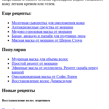
кожу легким кремом или гелем.
Еще рецепты:
Молочная сыворотка для омоложения кожи
Антикризисные средства от морщин
Медово-гороховая маска от морщин
Банан, авокадо и папайя для подтяжки лица
Мясная маска от морщин от Шерон Стоун
Популярно
Мудреная маска для объема волос
Простой рецепт от морщин
Эфирные масла от целлюлита. Рецепт скраба перед
ванной
Омолаживающая маска от Софи Лорен
Восстановление волос Димексидом
Новые рецепты
Восстановление волос лецитином