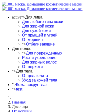
active">
Для лица
Для любого типа кожи
Для жирной кожи
Для сухой кожи
От прыщей и угрей
От морщин
">
Отбеливающие
Для волос
">
Для поврежденных
Рост и укрепление
Для жирных волос
От перхоти
">
Для тела
От целлюлита
Уход за кожей тела
">
Кожа вокруг глаз
">
test
Главная
Для лица
От морщин