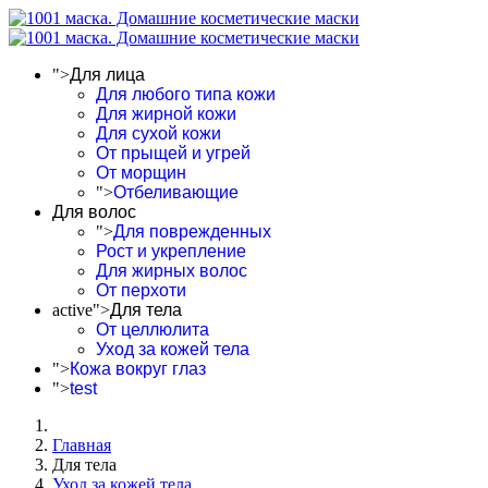
">
Для лица
Для любого типа кожи
Для жирной кожи
Для сухой кожи
От прыщей и угрей
От морщин
">
Отбеливающие
Для волос
">
Для поврежденных
Рост и укрепление
Для жирных волос
От перхоти
active">
Для тела
От целлюлита
Уход за кожей тела
">
Кожа вокруг глаз
">
test
Главная
Для тела
Уход за кожей тела