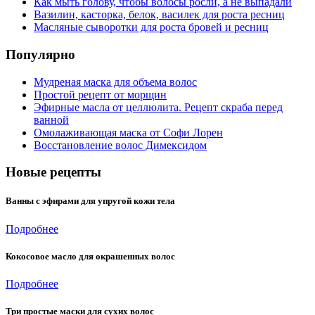
Как мыть голову, чтобы волосы росли, а не выпадали
Вазилин, касторка, белок, василек для роста ресниц
Масляные сыворотки для роста бровей и ресниц
Популярно
Мудреная маска для объема волос
Простой рецепт от морщин
Эфирные масла от целлюлита. Рецепт скраба перед
ванной
Омолаживающая маска от Софи Лорен
Восстановление волос Димексидом
Новые рецепты
Ванны с эфирами для упругой кожи тела
Подробнее
Кокосовое масло для окрашенных волос
Подробнее
Три простые маски для сухих волос