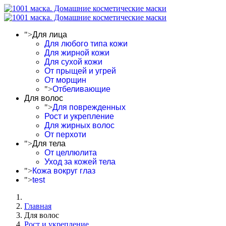
">
Для лица
Для любого типа кожи
Для жирной кожи
Для сухой кожи
От прыщей и угрей
От морщин
">
Отбеливающие
Для волос
">
Для поврежденных
Рост и укрепление
Для жирных волос
От перхоти
">
Для тела
От целлюлита
Уход за кожей тела
">
Кожа вокруг глаз
">
test
Главная
Для волос
Рост и укрепление