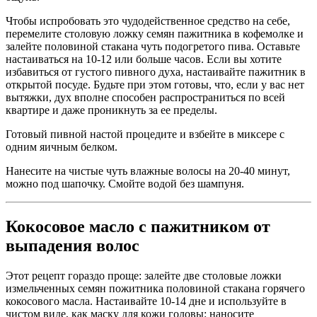
Чтобы испробовать это чудодейственное средство на себе,
перемелите столовую ложку семян пажитника в кофемолке и
залейте половиной стакана чуть подогретого пива. Оставьте
настаиваться на 10-12 или больше часов. Если вы хотите
избавиться от густого пивного духа, настаивайте пажитник в
открытой посуде. Будьте при этом готовы, что, если у вас нет
вытяжки, дух вполне способен распространиться по всей
квартире и даже проникнуть за ее пределы.
Готовый пивной настой процедите и взбейте в миксере с
одним яичным белком.
Нанесите на чистые чуть влажные волосы на 20-40 минут,
можно под шапочку. Смойте водой без шампуня.
Кокосовое масло с пажитником от
выпадения волос
Этот рецепт гораздо проще: залейте две столовые ложки
измельченных семян пожитника половиной стакана горячего
кокосового масла. Настаивайте 10-14 дне и используйте в
чистом виде, как маску для кожи головы: наносите