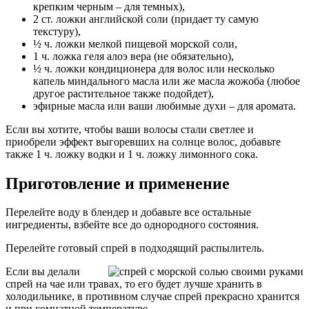
крепким черным – для темных),
2 ст. ложки английской соли (придает ту самую
текстуру),
½ ч. ложки мелкой пищевой морской соли,
1 ч. ложка геля алоэ вера (не обязательно),
½ ч. ложки кондиционера для волос или несколько
капель миндального масла или же масла жожоба (любое
другое растительное также подойдет),
эфирные масла или ваши любимые духи – для аромата.
Если вы хотите, чтобы ваши волосы стали светлее и
приобрели эффект выгоревших на солнце волос, добавьте
также 1 ч. ложку водки и 1 ч. ложку лимонного сока.
Приготовление и применение
Перелейте воду в блендер и добавьте все остальные
ингредиенты, взбейте все до однородного состояния.
Перелейте готовый спрей в подходящий распылитель.
Если вы делали
спрей на чае или травах, то его будет лучше хранить в
холодильнике, в противном случае спрей прекрасно хранится
и при комнатной температуре.