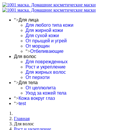
">
Для лица
Для любого типа кожи
Для жирной кожи
Для сухой кожи
От прыщей и угрей
От морщин
">
Отбеливающие
Для волос
Для поврежденных
Рост и укрепление
Для жирных волос
От перхоти
">
Для тела
От целлюлита
Уход за кожей тела
">
Кожа вокруг глаз
">
test
Главная
Для волос
Рост и укрепление