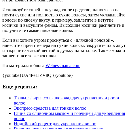
Используйте спрей как укладочное средство, нанося его на
почти сухие или полностью сухие волосы, затем укладывайте
волосы по своему вкусу, к примеру, заплетите в нетугие
косички и высушите феном. Высохшие косички расплетите и
получите те самые пляжные волны.
Если вы хотите утром проснуться с «пляжной головой»,
нанесите спрей с вечера на сухие волосы, закрутите их в жгут
и закрепите мягкой лентой в дульку на затылке. Также можно
заплести все те же косички.
По материалам блога
Welnessmama.com
{youtube}UA4PeLiZV8Q {/youtube}
Еще рецепты:
Травы, эфиры, соль, шоколад для укрепления и роста
волос
Экспресс-средства для тонких волос
Глина со сливочном маслом и горчицей для укрепления
волос
Индийский рецепт для укрепления волос
Горчица, перец и коньяк от выпадения волос