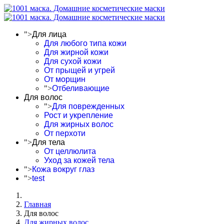
">
Для лица
Для любого типа кожи
Для жирной кожи
Для сухой кожи
От прыщей и угрей
От морщин
">
Отбеливающие
Для волос
">
Для поврежденных
Рост и укрепление
Для жирных волос
От перхоти
">
Для тела
От целлюлита
Уход за кожей тела
">
Кожа вокруг глаз
">
test
Главная
Для волос
Для жирных волос