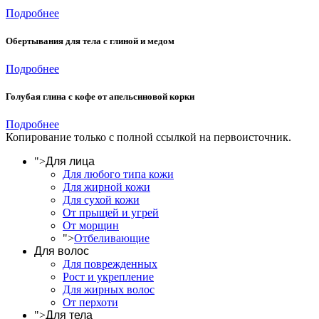
Подробнее
Обертывания для тела с глиной и медом
Подробнее
Голубая глина с кофе от апельсиновой корки
Подробнее
Копирование только с полной ссылкой на первоисточник.
">
Для лица
Для любого типа кожи
Для жирной кожи
Для сухой кожи
От прыщей и угрей
От морщин
">
Отбеливающие
Для волос
Для поврежденных
Рост и укрепление
Для жирных волос
От перхоти
">
Для тела