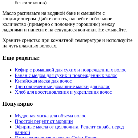
без силиконов).
Масло расплавьте на водяной бане и смешайте с
кондиционером. Дайте остыть, нагрейте небольшое
количество (примерно с половину горошины) между
ладонями и нанесите на секущиеся кончики. Не смывайте.
Храните средство при комнатной температуре и используйте
на чуть влажных волосах.
Еще рецепты:
Кефир с ромашкой для сухих и поврежденных волос
Банан с медом для сухих и поврежденных волос
Китайская маска для волос
Три современные домашние маски для волос
Хлеб для восстановления и укрепления волос
Популярно
Мудреная маска для объема волос
Простой рецепт от морщин
Эфирные масла от целлюлита. Рецепт скраба перед
ванной
Омолаживающая маска от Софи Лорен