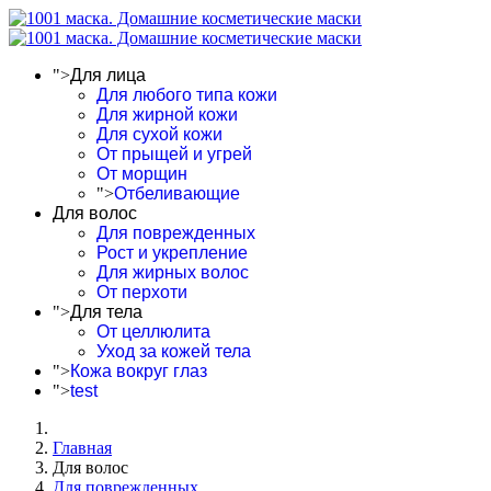
">
Для лица
Для любого типа кожи
Для жирной кожи
Для сухой кожи
От прыщей и угрей
От морщин
">
Отбеливающие
Для волос
Для поврежденных
Рост и укрепление
Для жирных волос
От перхоти
">
Для тела
От целлюлита
Уход за кожей тела
">
Кожа вокруг глаз
">
test
Главная
Для волос
Для поврежденных