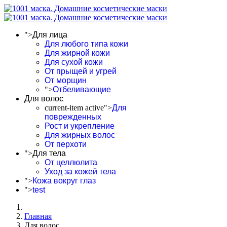
">
Для лица
Для любого типа кожи
Для жирной кожи
Для сухой кожи
От прыщей и угрей
От морщин
">
Отбеливающие
Для волос
current-item active">
Для
поврежденных
Рост и укрепление
Для жирных волос
От перхоти
">
Для тела
От целлюлита
Уход за кожей тела
">
Кожа вокруг глаз
">
test
Главная
Для волос