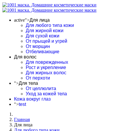
active">
Для лица
Для любого типа кожи
Для жирной кожи
Для сухой кожи
От прыщей и угрей
От морщин
Отбеливающие
Для волос
Для поврежденных
Рост и укрепление
Для жирных волос
От перхоти
">
Для тела
От целлюлита
Уход за кожей тела
Кожа вокруг глаз
">
test
Главная
Для лица
Для любого типа кожи