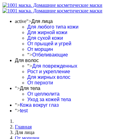
active">
Для лица
Для любого типа кожи
Для жирной кожи
Для сухой кожи
От прыщей и угрей
От морщин
">
Отбеливающие
Для волос
">
Для поврежденных
Рост и укрепление
Для жирных волос
От перхоти
">
Для тела
От целлюлита
Уход за кожей тела
">
Кожа вокруг глаз
">
test
Главная
Для лица
От морщин