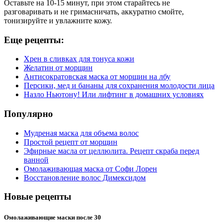
Оставьте на 10-15 минут, при этом старайтесь не
разговаривать и не гримасничать, аккуратно смойте,
тонизируйте и увлажните кожу.
Еще рецепты:
Хрен в сливках для тонуса кожи
Желатин от морщин
Антисократовская маска от морщин на лбу
Персики, мед и бананы для сохранения молодости лица
Назло Ньютону! Или лифтинг в домашних условиях
Популярно
Мудреная маска для объема волос
Простой рецепт от морщин
Эфирные масла от целлюлита. Рецепт скраба перед
ванной
Омолаживающая маска от Софи Лорен
Восстановление волос Димексидом
Новые рецепты
Омолаживающие маски после 30