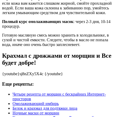
если кожа вам кажется слишком жирной, смойте прохладной
водой. Если ваша кожа склонна к забиванию пор, умойтесь
легким умывающим средством для чувствительной кожи.
Полный курс омолаживающих масок
: через 2-3 дня, 10-14
процедур.
Готовую масляную смесь можно хранить в холодильнике, в
сухой и чистой емкости. Следите, чтобы в масло не попала
вода, иначе оно очень быстро заплесневеет.
Крахмал с дрожжами от морщин и Все
будет добре!
{youtube}sj8nZXy5X4c {/youtube}
Еще рецепты:
Четыре рецепта от морщин с бескрайних Интернет-
просторов
Омолаживающий имбирь
Белок и крахмал для подтяжки лица
Ночные маски от морщин