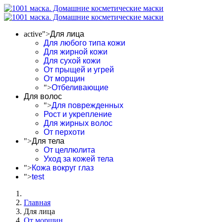
active">
Для лица
Для любого типа кожи
Для жирной кожи
Для сухой кожи
От прыщей и угрей
От морщин
">
Отбеливающие
Для волос
">
Для поврежденных
Рост и укрепление
Для жирных волос
От перхоти
">
Для тела
От целлюлита
Уход за кожей тела
">
Кожа вокруг глаз
">
test
Главная
Для лица
От морщин