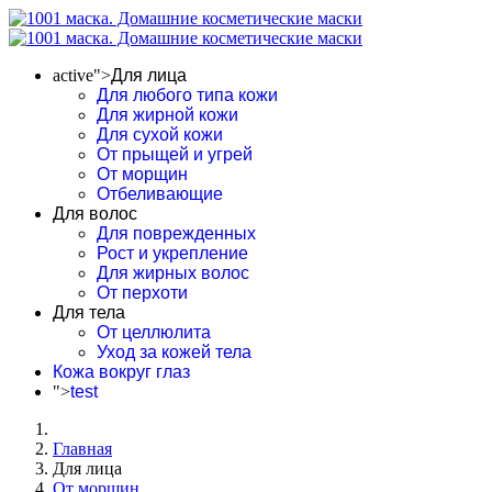
active">
Для лица
Для любого типа кожи
Для жирной кожи
Для сухой кожи
От прыщей и угрей
От морщин
Отбеливающие
Для волос
Для поврежденных
Рост и укрепление
Для жирных волос
От перхоти
Для тела
От целлюлита
Уход за кожей тела
Кожа вокруг глаз
">
test
Главная
Для лица
От морщин