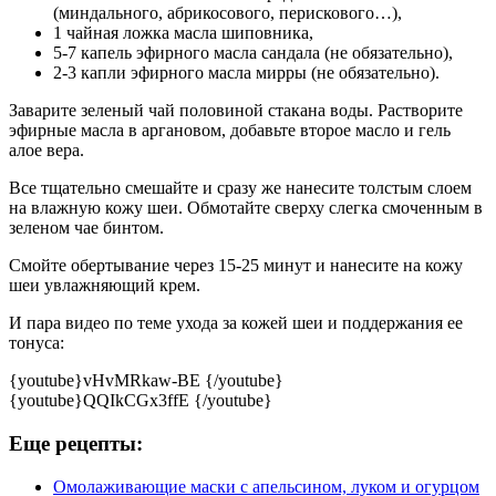
(миндального, абрикосового, перискового…),
1 чайная ложка масла шиповника,
5-7 капель эфирного масла сандала (не обязательно),
2-3 капли эфирного масла мирры (не обязательно).
Заварите зеленый чай половиной стакана воды. Растворите
эфирные масла в аргановом, добавьте второе масло и гель
алое вера.
Все тщательно смешайте и сразу же нанесите толстым слоем
на влажную кожу шеи. Обмотайте сверху слегка смоченным в
зеленом чае бинтом.
Смойте обертывание через 15-25 минут и нанесите на кожу
шеи увлажняющий крем.
И пара видео по теме ухода за кожей шеи и поддержания ее
тонуса:
{youtube}vHvMRkaw-BE {/youtube}
{youtube}QQIkCGx3ffE {/youtube}
Еще рецепты:
Омолаживающие маски с апельсином, луком и огурцом