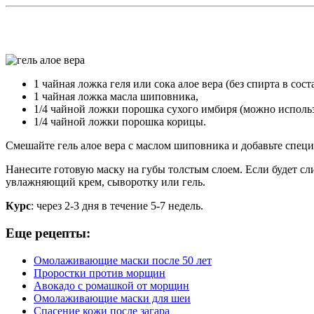
1 чайная ложка геля или сока алое вера (без спирта в соста
1 чайная ложка масла шиповника,
1/4 чайной ложки порошка сухого имбиря (можно использ
1/4 чайной ложки порошка корицы.
Смешайте гель алое вера с маслом шиповника и добавьте специ
Нанесите готовую маску на губы толстым слоем. Если будет сли
увлажняющий крем, сыворотку или гель.
Курс
: через 2-3 дня в течение 5-7 недель.
Еще рецепты:
Омолаживающие маски после 50 лет
Проростки против морщин
Авокадо с ромашкой от морщин
Омолаживающие маски для шеи
Спасение кожи после загара