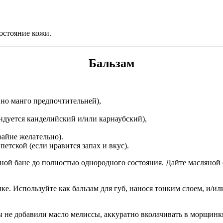
состояние кожи.
Бальзам
 но манго предпочтительней),
ндуется канделийский и/или карнаубский),
райне желательно).
петской (если нравится запах и вкус).
ной бане до полностью однородного состояния. Дайте масляной 
ке. Используйте как бальзам для губ, нанося тонким слоем, и/ил
ы не добавили масло мелиссы, аккуратно вколачивать в морщинки