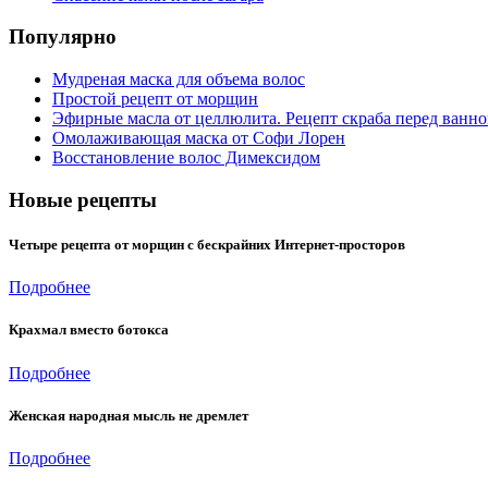
Популярно
Мудреная маска для объема волос
Простой рецепт от морщин
Эфирные масла от целлюлита. Рецепт скраба перед ванн
Омолаживающая маска от Софи Лорен
Восстановление волос Димексидом
Новые рецепты
Четыре рецепта от морщин с бескрайних Интернет-просторов
Подробнее
Крахмал вместо ботокса
Подробнее
Женская народная мысль не дремлет
Подробнее