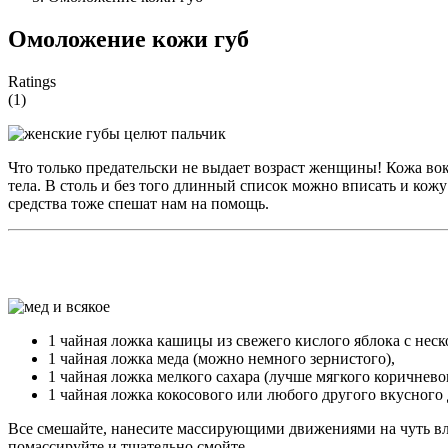
Омоложение кожи губ
Ratings
(1)
Что только предательски не выдает возраст женщины! Кожа вокр
тела. В столь и без того длинный список можно вписать и кожу 
средства тоже спешат нам на помощь.
1 чайная ложка кашицы из свежего кислого яблока с нес
1 чайная ложка меда (можно немного зернистого),
1 чайная ложка мелкого сахара (лучше мягкого коричнево
1 чайная ложка кокосового или любого другого вкусного 
Все смешайте, нанесите массирующими движениями на чуть вла
помассируйте и тщательно смойте.