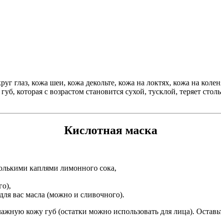
уг глаз, кожа шеи, кожа декольте, кожа на локтях, кожа на коле
губ, которая с возрастом становится сухой, тусклой, теряет сто
Кислотная маска
колькими каплями лимонного сока,
го),
для вас масла (можно и сливочного).
жную кожу губ (остатки можно использовать для лица). Оставьт