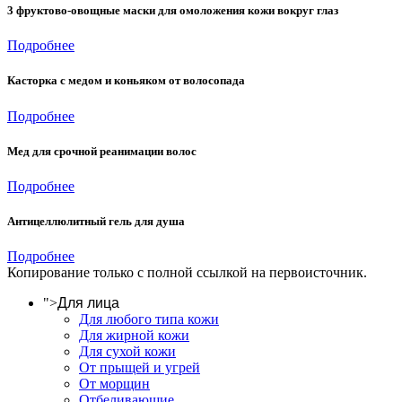
3 фруктово-овощные маски для омоложения кожи вокруг глаз
Подробнее
Касторка с медом и коньяком от волосопада
Подробнее
Мед для срочной реанимации волос
Подробнее
Антицеллюлитный гель для душа
Подробнее
Копирование только с полной ссылкой на первоисточник.
">
Для лица
Для любого типа кожи
Для жирной кожи
Для сухой кожи
От прыщей и угрей
От морщин
Отбеливающие