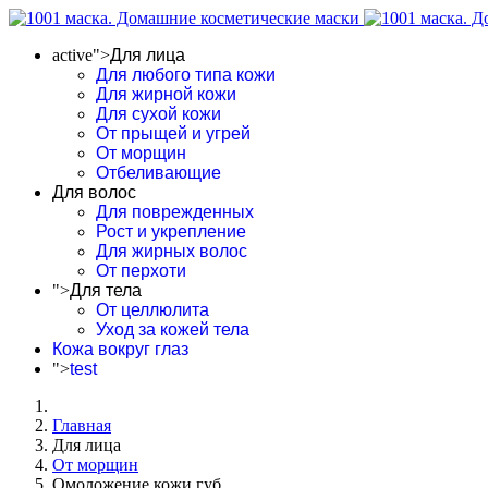
active">
Для лица
Для любого типа кожи
Для жирной кожи
Для сухой кожи
От прыщей и угрей
От морщин
Отбеливающие
Для волос
Для поврежденных
Рост и укрепление
Для жирных волос
От перхоти
">
Для тела
От целлюлита
Уход за кожей тела
Кожа вокруг глаз
">
test
Главная
Для лица
От морщин
Омоложение кожи губ