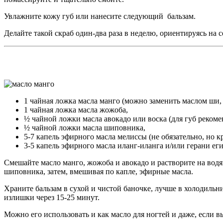
Увлажните кожу губ или нанесите следующий бальзам.
Делайте такой скраб один-два раза в неделю, ориентируясь на 
1 чайная ложка масла манго (можно заменить маслом ши,
1 чайная ложка масла жожоба,
½ чайной ложки масла авокадо или воска (для губ рекоме
½ чайной ложки масла шиповника,
5-7 капель эфирного масла мелиссы (не обязательно, но к
3-5 капель эфирного масла иланг-иланга и/или герани еги
Смешайте масло манго, жожоба и авокадо и растворите на водя
шиповника, затем, вмешивая по капле, эфирные масла.
Храните бальзам в сухой и чистой баночке, лучше в холодильни
излишки через 15-25 минут.
Можно его использовать и как масло для ногтей и даже, если в