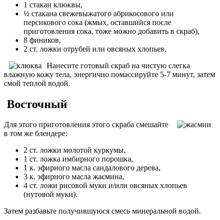
1 стакан клюквы,
½ стакана свежевыжатого абрикосового или
персикового сока (жмых, оставшийся после
приготовления сока, тоже можно добавить в скраб),
8 фиников,
2 ст. ложки отрубей или овсяных хлопьев.
Нанесите готовый скраб на чистую слегка
влажную кожу тела, энергично помассируйте 5-7 минут, затем
смой теплой водой.
Восточный
Для этого приготовления этого скраба смешайте
в том же блендере:
2 ст. ложки молотой куркумы,
1 ст. ложка имбирного порошка,
1 к. эфирного масла сандалового дерева,
3 к. эфирного масла жасмина,
4 ст. ложи рисовой муки и/или овсяных хлопьев
(нутовой муки).
Затем разбавьте получившуюся смесь минеральной водой.