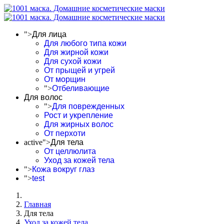
">
Для лица
Для любого типа кожи
Для жирной кожи
Для сухой кожи
От прыщей и угрей
От морщин
">
Отбеливающие
Для волос
">
Для поврежденных
Рост и укрепление
Для жирных волос
От перхоти
active">
Для тела
От целлюлита
Уход за кожей тела
">
Кожа вокруг глаз
">
test
Главная
Для тела
Уход за кожей тела