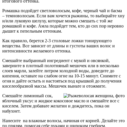
итогового оттенка.
Ромашка подойдет светловолосым, кофе, черный чай и басма
– темноволосым. Если вам хочется рыжины, то выбирайте хну
и/или луковую шелуху, которые можно смешать с той же
ромашкой и кофе. Амла подойдет тем, кто до сих пор неровно
дышит к пепельным оттенкам.
Как правило, берется 2-3 столовые ложки тонирующего
вещества. Все зависит от длины и густоты ваших волос и
интенсивности желаемого оттенка.
Смешайте выбранный ингредиент с мукой и овсянкой,
заверните в плотный полотняный мешочек или в несколько
слоев марли, залейте литром холодной воды, доведите до
кипения, оставьте на слабом огне на 10-15 минут. Снимите с
огня и дайте остыть и настояться под крышкой до получения
киселеобразной массы. Мешочек выньте и отожмите.
Смешайте лимонный сок,
яблочный уксус и жидкое кокосовое масло и смешайте все с
киселем. Затем добавьте желатин и дождитесь, пока он
набухнет.
Нанесите на влажные волосы, начиная от корней. Делайте это
по прядям, помогая себе руками и широким гребнем.