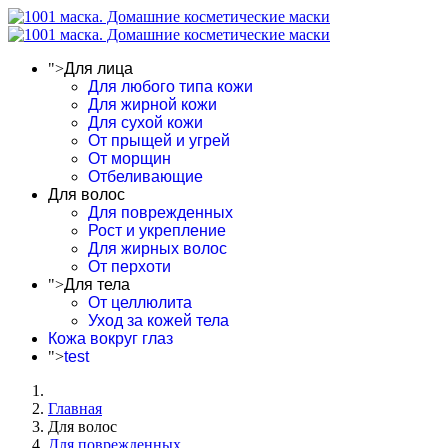
">
Для лица
Для любого типа кожи
Для жирной кожи
Для сухой кожи
От прыщей и угрей
От морщин
Отбеливающие
Для волос
Для поврежденных
Рост и укрепление
Для жирных волос
От перхоти
">
Для тела
От целлюлита
Уход за кожей тела
Кожа вокруг глаз
">
test
Главная
Для волос
Для поврежденных