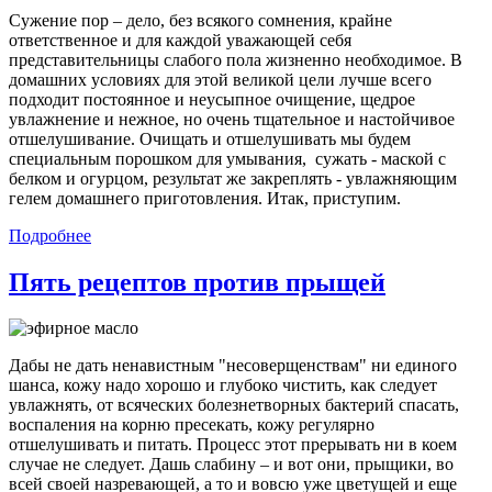
Сужение пор – дело, без всякого сомнения, крайне
ответственное и для каждой уважающей себя
представительницы слабого пола жизненно необходимое. В
домашних условиях для этой великой цели лучше всего
подходит постоянное и неусыпное очищение, щедрое
увлажнение и нежное, но очень тщательное и настойчивое
отшелушивание. Очищать и отшелушивать мы будем
специальным порошком для умывания, сужать - маской с
белком и огурцом, результат же закреплять - увлажняющим
гелем домашнего приготовления. Итак, приступим.
Подробнее
Пять рецептов против прыщей
Дабы не дать ненавистным "несоверщенствам" ни единого
шанса, кожу надо хорошо и глубоко чистить, как следует
увлажнять, от всяческих болезнетворных бактерий спасать,
воспаления на корню пресекать, кожу регулярно
отшелушивать и питать. Процесс этот прерывать ни в коем
случае не следует. Дашь слабину – и вот они, прыщики, во
всей своей назревающей, а то и вовсю уже цветущей и еще