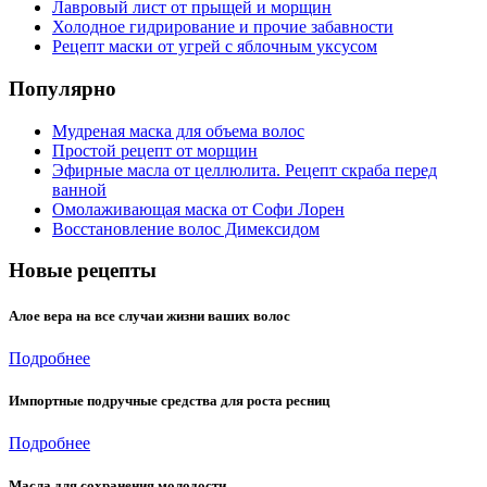
Лавровый лист от прыщей и морщин
Холодное гидрирование и прочие забавности
Рецепт маски от угрей с яблочным уксусом
Популярно
Мудреная маска для объема волос
Простой рецепт от морщин
Эфирные масла от целлюлита. Рецепт скраба перед
ванной
Омолаживающая маска от Софи Лорен
Восстановление волос Димексидом
Новые рецепты
Алое вера на все случаи жизни ваших волос
Подробнее
Импортные подручные средства для роста ресниц
Подробнее
Масла для сохранения молодости