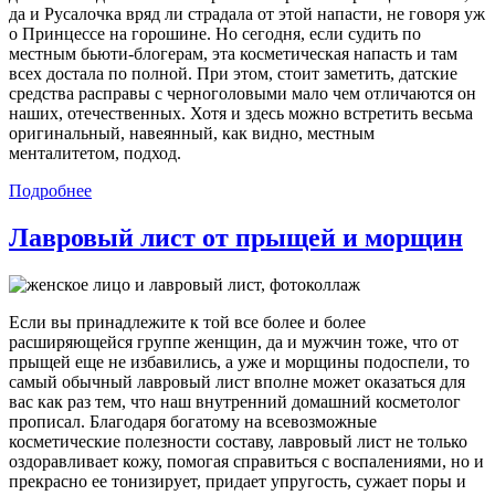
да и Русалочка вряд ли страдала от этой напасти, не говоря уж
о Принцессе на горошине. Но сегодня, если судить по
местным бьюти-блогерам, эта косметическая напасть и там
всех достала по полной. При этом, стоит заметить, датские
средства расправы с черноголовыми мало чем отличаются он
наших, отечественных. Хотя и здесь можно встретить весьма
оригинальный, навеянный, как видно, местным
менталитетом, подход.
Подробнее
Лавровый лист от прыщей и морщин
Если вы принадлежите к той все более и более
расширяющейся группе женщин, да и мужчин тоже, что от
прыщей еще не избавились, а уже и морщины подоспели, то
самый обычный лавровый лист вполне может оказаться для
вас как раз тем, что наш внутренний домашний косметолог
прописал. Благодаря богатому на всевозможные
косметические полезности составу, лавровый лист не только
оздоравливает кожу, помогая справиться с воспалениями, но и
прекрасно ее тонизирует, придает упругость, сужает поры и