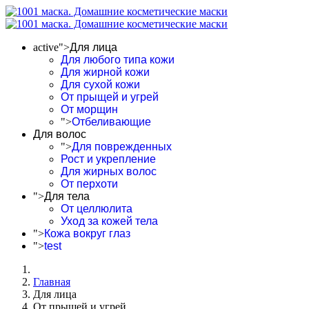
active">
Для лица
Для любого типа кожи
Для жирной кожи
Для сухой кожи
От прыщей и угрей
От морщин
">
Отбеливающие
Для волос
">
Для поврежденных
Рост и укрепление
Для жирных волос
От перхоти
">
Для тела
От целлюлита
Уход за кожей тела
">
Кожа вокруг глаз
">
test
Главная
Для лица
От прыщей и угрей