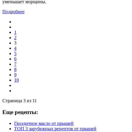
уменьшает морщины.
Подробнее
1
2
3
4
5
6
7
8
9
10
Страница 3 из 11
Еще рецепты:
Гвоздичное масло от прыщей
ТОП 3 зарубежных рецептов от прыщей