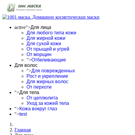
active">
Для лица
Для любого типа кожи
Для жирной кожи
Для сухой кожи
От прыщей и угрей
От морщин
">
Отбеливающие
Для волос
">
Для поврежденных
Рост и укрепление
Для жирных волос
От перхоти
">
Для тела
От целлюлита
Уход за кожей тела
">
Кожа вокруг глаз
">
test
Главная