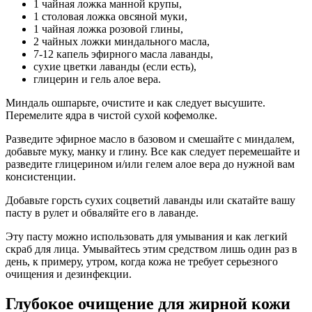
1 чайная ложка манной крупы,
1 столовая ложка овсяной муки,
1 чайная ложка розовой глины,
2 чайных ложки миндального масла,
7-12 капель эфирного масла лаванды,
сухие цветки лаванды (если есть),
глицерин и гель алое вера.
Миндаль ошпарьте, очистите и как следует высушите.
Перемелите ядра в чистой сухой кофемолке.
Разведите эфирное масло в базовом и смешайте с миндалем,
добавьте муку, манку и глину. Все как следует перемешайте и
разведите глицерином и/или гелем алое вера до нужной вам
консистенции.
Добавьте горсть сухих соцветий лаванды или скатайте вашу
пасту в рулет и обваляйте его в лаванде.
Эту пасту можно использовать для умывания и как легкий
скраб для лица. Умывайтесь этим средством лишь один раз в
день, к примеру, утром, когда кожа не требует серьезного
очищения и дезинфекции.
Глубокое очищение для жирной кожи