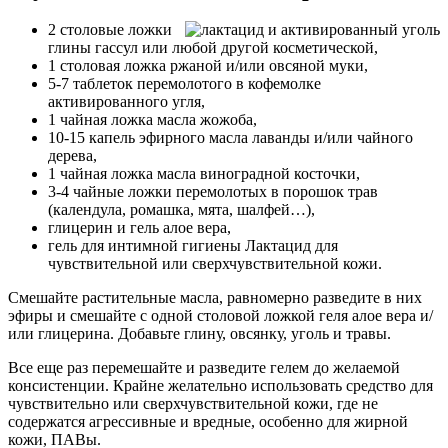
2 столовые ложки
глины гассул или любой другой косметической,
1 столовая ложка ржаной и/или овсяной муки,
5-7 таблеток перемолотого в кофемолке
активированного угля,
1 чайная ложка масла жожоба,
10-15 капель эфирного масла лаванды и/или чайного
дерева,
1 чайная ложка масла виноградной косточки,
3-4 чайные ложки перемолотых в порошок трав
(календула, ромашка, мята, шалфей…),
глицерин и гель алое вера,
гель для интимной гигиены Лактацид для
чувствительной или сверхчувствительной кожи.
Смешайте растительные масла, равномерно разведите в них
эфиры и смешайте с одной столовой ложкой геля алое вера и/
или глицерина. Добавьте глину, овсянку, уголь и травы.
Все еще раз перемешайте и разведите гелем до желаемой
консистенции. Крайне желательно использовать средство для
чувствительно или сверхчувствительной кожи, где не
содержатся агрессивные и вредные, особенно для жирной
кожи, ПАВы.