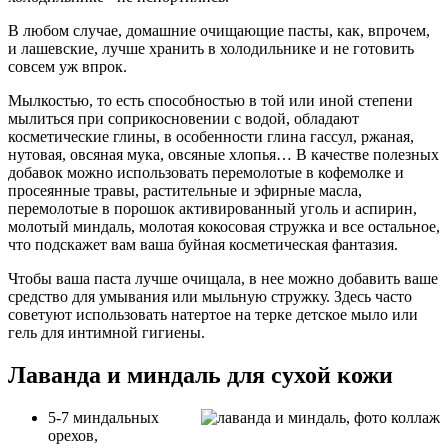
В любом случае, домашние очищающие пасты, как, впрочем,
и лашевские, лучше хранить в холодильнике и не готовить
совсем уж впрок.
Мылкостью, то есть способностью в той или иной степени
мылиться при соприкосновении с водой, обладают
косметические глины, в особенности глина гассул, ржаная,
нутовая, овсяная мука, овсяные хлопья… В качестве полезных
добавок можно использовать перемолотые в кофемолке и
просеянные травы, растительные и эфирные масла,
перемолотые в порошок активированный уголь и аспирин,
молотый миндаль, молотая кокосовая стружка и все остальное,
что подскажет вам ваша буйная косметическая фантазия.
Чтобы ваша паста лучше очищала, в нее можно добавить ваше
средство для умывания или мыльную стружку. Здесь часто
советуют использовать натертое на терке детское мыло или
гель для интимной гигиены.
Лаванда и миндаль для сухой кожи
5-7 миндальных
орехов,