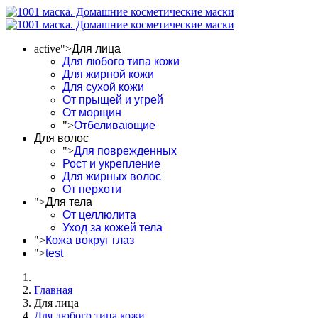
active">
Для лица
Для любого типа кожи
Для жирной кожи
Для сухой кожи
От прыщей и угрей
От морщин
">
Отбеливающие
Для волос
">
Для поврежденных
Рост и укрепление
Для жирных волос
От перхоти
">
Для тела
От целлюлита
Уход за кожей тела
">
Кожа вокруг глаз
">
test
Главная
Для лица
Для любого типа кожи