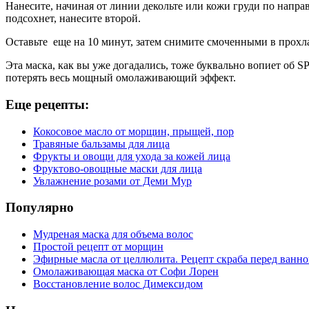
Нанесите, начиная от линии декольте или кожи груди по напр
подсохнет, нанесите второй.
Оставьте еще на 10 минут, затем снимите смоченными в прохл
Эта маска, как вы уже догадались, тоже буквально вопиет об 
потерять весь мощный омолаживающий эффект.
Еще рецепты:
Кокосовое масло от морщин, прыщей, пор
Травяные бальзамы для лица
Фрукты и овощи для ухода за кожей лица
Фруктово-овощные маски для лица
Увлажнение розами от Деми Мур
Популярно
Мудреная маска для объема волос
Простой рецепт от морщин
Эфирные масла от целлюлита. Рецепт скраба перед ванн
Омолаживающая маска от Софи Лорен
Восстановление волос Димексидом