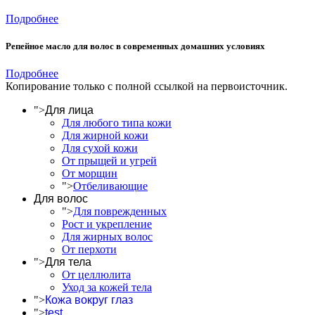
Подробнее
Репейное масло для волос в современных домашних условиях
Подробнее
Копирование только с полной ссылкой на первоисточник.
">
Для лица
Для любого типа кожи
Для жирной кожи
Для сухой кожи
От прыщей и угрей
От морщин
">
Отбеливающие
Для волос
">
Для поврежденных
Рост и укрепление
Для жирных волос
От перхоти
">
Для тела
От целлюлита
Уход за кожей тела
">
Кожа вокруг глаз
">
test