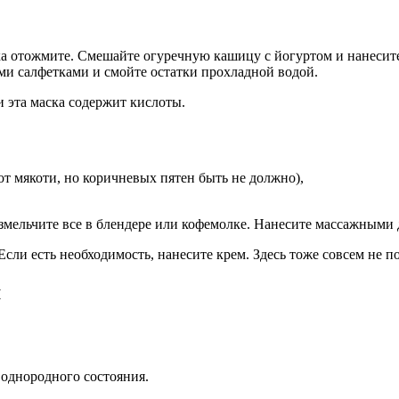
егка отожмите. Смешайте огуречную кашицу с йогуртом и нанес
ми салфетками и смойте остатки прохладной водой.
 и эта маска содержит кислоты.
от мякоти, но коричневых пятен быть не должно),
измельчите все в блендере или кофемолке. Нанесите массажными
Если есть необходимость, нанесите крем. Здесь тоже совсем не 
м
 однородного состояния.