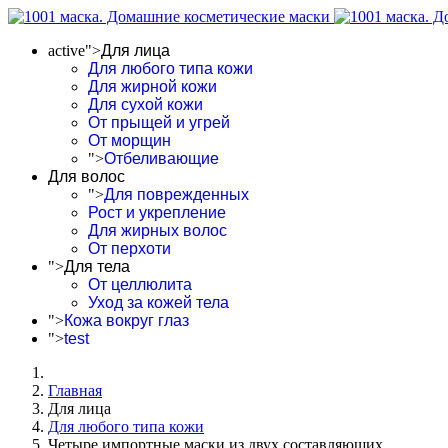
active">
Для лица
Для любого типа кожи
Для жирной кожи
Для сухой кожи
От прыщей и угрей
От морщин
">
Отбеливающие
Для волос
">
Для поврежденных
Рост и укрепление
Для жирных волос
От перхоти
">
Для тела
От целлюлита
Уход за кожей тела
">
Кожа вокруг глаз
">
test
Главная
Для лица
Для любого типа кожи
Четыре импортные маски из двух составляющих