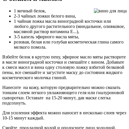
1 яичный белок,
2-3 чайных ложки белого вина,
1 чайная ложка масла виноградной косточки или
любого другого растительного (миндальное, оливковое,
масляной раствор витамина Е...),
3-5 капель эфирного масла мяты,
розовая, белая или голубая косметическая глина самого
мелкого помола.
Взбейте белок в крутую пену, эфирное масло мяты растворите
в масле виноградной косточки и смешайте с вином. Добавьте
к смеси масел и вина одну столовую ложку взбитой белковой
пены, все смешайте и загустите маску до состояния жидкого
косметического молочка глиной.
Нанесите на кожу, которую предварительно можно смазать
тонким слоем легкого увлажняющего геля или гиалуроновой
сыворотки. Оставьте на 15-20 минут, дав маске слегка
подсохнуть.
Для усиления эффекта можно наносит в несколько слоев через
10-15 минут каждый.
Смойте прохладной водой и ополосните лицо холодной.