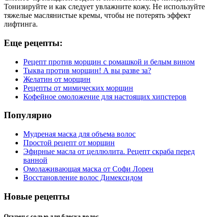
Тонизируйте и как следует увлажните кожу. Не используйте
тяжелые маслянистые кремы, чтобы не потерять эффект
лифтинга.
Еще рецепты:
Рецепт против морщин с ромашкой и белым вином
Тыква против морщин! А вы разве за?
Желатин от морщин
Рецепты от мимических морщин
Кофейное омоложение для настоящих хипстеров
Популярно
Мудреная маска для объема волос
Простой рецепт от морщин
Эфирные масла от целлюлита. Рецепт скраба перед
ванной
Омолаживающая маска от Софи Лорен
Восстановление волос Димексидом
Новые рецепты
Огурец с солью для блеска волос