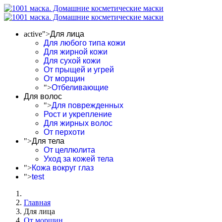
active">
Для лица
Для любого типа кожи
Для жирной кожи
Для сухой кожи
От прыщей и угрей
От морщин
">
Отбеливающие
Для волос
">
Для поврежденных
Рост и укрепление
Для жирных волос
От перхоти
">
Для тела
От целлюлита
Уход за кожей тела
">
Кожа вокруг глаз
">
test
Главная
Для лица
От морщин