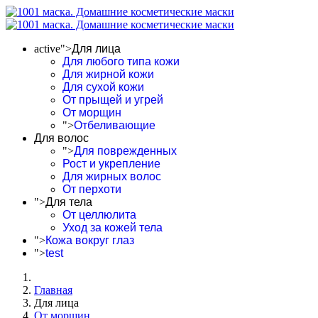
active">
Для лица
Для любого типа кожи
Для жирной кожи
Для сухой кожи
От прыщей и угрей
От морщин
">
Отбеливающие
Для волос
">
Для поврежденных
Рост и укрепление
Для жирных волос
От перхоти
">
Для тела
От целлюлита
Уход за кожей тела
">
Кожа вокруг глаз
">
test
Главная
Для лица
От морщин