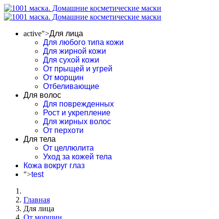
active">
Для лица
Для любого типа кожи
Для жирной кожи
Для сухой кожи
От прыщей и угрей
От морщин
Отбеливающие
Для волос
Для поврежденных
Рост и укрепление
Для жирных волос
От перхоти
Для тела
От целлюлита
Уход за кожей тела
Кожа вокруг глаз
">
test
Главная
Для лица
От морщин