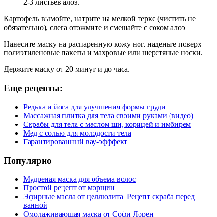
2-3 листьев алоэ.
Картофель вымойте, натрите на мелкой терке (чистить не
обязательно), слега отожмите и смешайте с соком алоэ.
Нанесите маску на распаренную кожу ног, наденьте поверх
полиэтиленовые пакеты и махровые или шерстяные носки.
Держите маску от 20 минут и до часа.
Еще рецепты:
Редька и йога для улучшения формы груди
Массажная плитка для тела своими руками (видео)
Скрабы для тела с маслом ши, корицей и имбирем
Мед с солью для молодости тела
Гарантированный вау-эфффект
Популярно
Мудреная маска для объема волос
Простой рецепт от морщин
Эфирные масла от целлюлита. Рецепт скраба перед
ванной
Омолаживающая маска от Софи Лорен