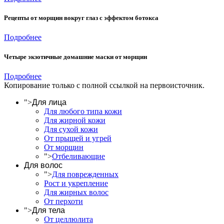
Рецепты от морщин вокруг глаз с эффектом ботокса
Подробнее
Четыре экзотичные домашние маски от морщин
Подробнее
Копирование только с полной ссылкой на первоисточник.
">
Для лица
Для любого типа кожи
Для жирной кожи
Для сухой кожи
От прыщей и угрей
От морщин
">
Отбеливающие
Для волос
">
Для поврежденных
Рост и укрепление
Для жирных волос
От перхоти
">
Для тела
От целлюлита