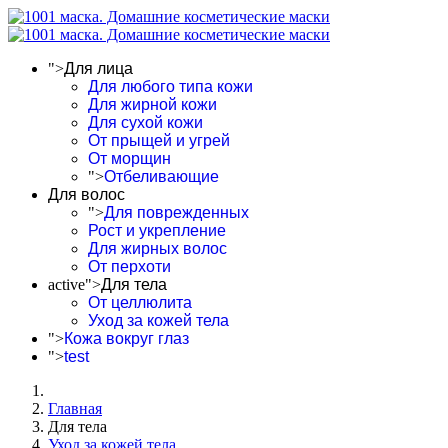
">
Для лица
Для любого типа кожи
Для жирной кожи
Для сухой кожи
От прыщей и угрей
От морщин
">
Отбеливающие
Для волос
">
Для поврежденных
Рост и укрепление
Для жирных волос
От перхоти
active">
Для тела
От целлюлита
Уход за кожей тела
">
Кожа вокруг глаз
">
test
Главная
Для тела
Уход за кожей тела