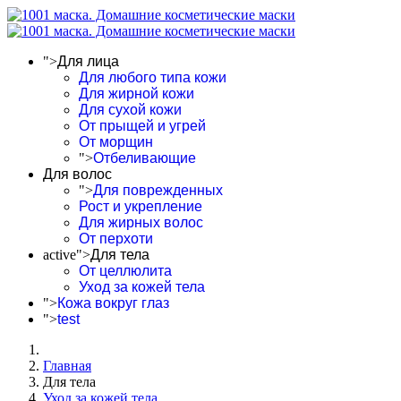
">
Для лица
Для любого типа кожи
Для жирной кожи
Для сухой кожи
От прыщей и угрей
От морщин
">
Отбеливающие
Для волос
">
Для поврежденных
Рост и укрепление
Для жирных волос
От перхоти
active">
Для тела
От целлюлита
Уход за кожей тела
">
Кожа вокруг глаз
">
test
Главная
Для тела
Уход за кожей тела