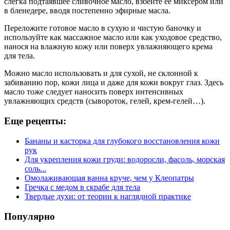
слегка подтаявшее сливочное масло, взбейте ее миксером или
в бленедере, вводя постепенно эфирные масла.
Переложите готовое масло в сухую и чистую баночку и
используйте как массажное масло или как уходовое средство,
нанося на влажную кожу или поверх увлажняющего крема
для тела.
Можно масло использовать и для сухой, не склонной к
забиванию пор, кожи лица и даже для кожи вокруг глаз. Здесь
масло тоже следует наносить поверх интенсивных
увлажняющих средств (сывороток, гелей, крем-гелей…).
Еще рецепты:
Бананы и касторка для глубокого восстановления кожи
рук
Для укрепления кожи груди: водоросли, фасоль, морская
соль...
Омолаживающая ванна круче, чем у Клеопатры
Гречка с медом в скрабе для тела
Твердые духи: от теории к наглядной практике
Популярно