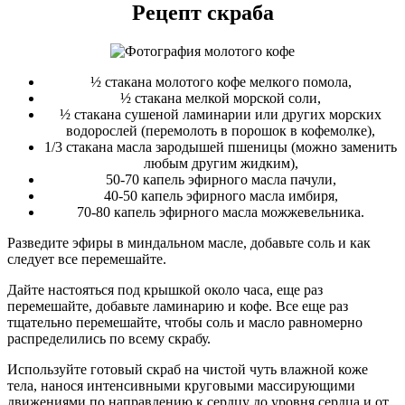
Рецепт скраба
½ стакана молотого кофе мелкого помола,
½ стакана мелкой морской соли,
½ стакана сушеной ламинарии или других морских
водорослей (перемолоть в порошок в кофемолке),
1/3 стакана масла зародышей пшеницы (можно заменить
любым другим жидким),
50-70 капель эфирного масла пачули,
40-50 капель эфирного масла имбиря,
70-80 капель эфирного масла можжевельника.
Разведите эфиры в миндальном масле, добавьте соль и как
следует все перемешайте.
Дайте настояться под крышкой около часа, еще раз
перемешайте, добавьте ламинарию и кофе. Все еще раз
тщательно перемешайте, чтобы соль и масло равномерно
распределились по всему скрабу.
Используйте готовый скраб на чистой чуть влажной коже
тела, нанося интенсивными круговыми массирующими
движениями по направлению к сердцу до уровня сердца и от