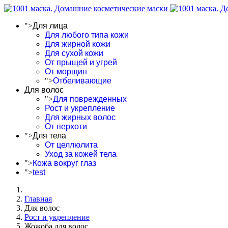
">
Для лица
Для любого типа кожи
Для жирной кожи
Для сухой кожи
От прыщей и угрей
От морщин
">
Отбеливающие
Для волос
">
Для поврежденных
Рост и укрепление
Для жирных волос
От перхоти
">
Для тела
От целлюлита
Уход за кожей тела
">
Кожа вокруг глаз
">
test
Главная
Для волос
Рост и укрепление
Жожоба для волос