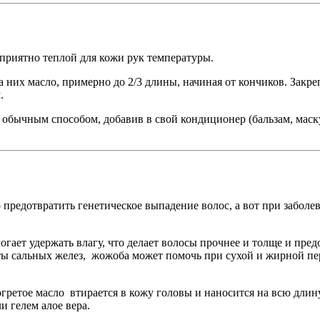
 приятно теплой для кожи рук температуры.
а них масло, примерно до 2/3 длины, начиная от кончиков. Закр
.
у обычным способом, добавив в свой кондиционер (бальзам, маск
редотвратить генетическое выпадение волос, а вот при заболев
гает удержать влагу, что делает волосы прочнее и толще и пред
ы сальных желез, жожоба может помочь при сухой и жирной пер
гретое масло втирается в кожу головы и наносится на всю длину
и гелем алое вера.