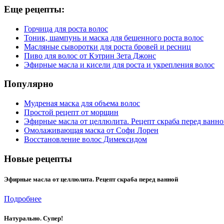
Еще рецепты:
Горчица для роста волос
Тоник, шампунь и маска для бешенного роста волос
Масляные сыворотки для роста бровей и ресниц
Пиво для волос от Кэтрин Зета Джонс
Эфирные масла и кисели для роста и укрепления волос
Популярно
Мудреная маска для объема волос
Простой рецепт от морщин
Эфирные масла от целлюлита. Рецепт скраба перед ванн
Омолаживающая маска от Софи Лорен
Восстановление волос Димексидом
Новые рецепты
Эфирные масла от целлюлита. Рецепт скраба перед ванной
Подробнее
Натурально. Супер!