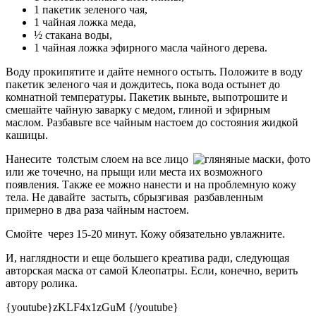
1 пакетик зеленого чая,
1 чайная ложка меда,
½ стакана воды,
1 чайная ложка эфирного масла чайного дерева.
Воду прокипятите и дайте немного остыть. Положите в воду
пакетик зеленого чая и дождитесь, пока вода остынет до
комнатной температуры. Пакетик выньте, выпотрошите и
смешайте чайную заварку с медом, глиной и эфирным
маслом. Разбавьте все чайным настоем до состояния жидкой
кашицы.
Нанесите толстым слоем на все лицо
или же точечно, на прыщи или места их возможного
появления. Также ее можно нанести и на проблемную кожу
тела. Не давайте застыть, сбрызгивая разбавленным
примерно в два раза чайным настоем.
Смойте через 15-20 минут. Кожу обязательно увлажните.
И, наглядности и еще большего креатива ради, следующая
авторская маска от самой Клеопатры. Если, конечно, верить
автору ролика.
{youtube}zKLF4x1zGuM {/youtube}