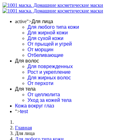
active">
Для лица
Для любого типа кожи
Для жирной кожи
Для сухой кожи
От прыщей и угрей
От морщин
Отбеливающие
Для волос
Для поврежденных
Рост и укрепление
Для жирных волос
От перхоти
Для тела
От целлюлита
Уход за кожей тела
Кожа вокруг глаз
">
test
Главная
Для лица
Для любого типа кожи