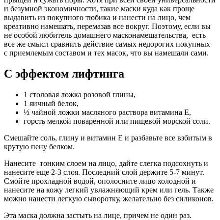
и безумной экономичности, такие маски куда как проще
выдавить из покупного тюбика и нанести на лицо, чем
креативно намешать, перемазав все вокруг. Поэтому, если вы
не особой любитель домашнего масконамешательства, есть
все же смысл сравнить действие самых недорогих покупных
с приемлемым составом и тех масок, что вы намешали сами.
C эффектом лифтинга
1 столовая ложка розовой глины,
1 яичный белок,
½ чайной ложки масляного раствора витамина Е,
горсть мелкой поваренной или пищевой морской соли.
Смешайте соль, глину и витамин Е и разбавьте все взбитым в
крутую пену белком.
Нанесите тонким слоем на лицо, дайте слегка подсохнуть и
нанесите еще 2-3 слоя. Последний слой держите 5-7 минут.
Смойте прохладной водой, ополосните лицо холодной и
нанесите на кожу легкий увлажняющий крем или гель. Также
можно нанести легкую сыворотку, желательно без силиконов.
Эта маска должна застыть на лице, причем не один раз.