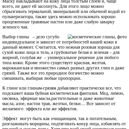
Маску накладывают на кожу лица толстым слоем и, чаще
всего, не дают ей засохнуть. Для этого лицо можно
сбрызгивать термальной, минеральной или обычной водой из
пульверизатора, также здесь можно использовать хорошо
процеженные травяные настои или даже слабую заварку
зеленого чая.
Выбор глины – дело сугубо
индивидуальное и зависит от потребностей вашей кожи в
данный момент. Считается, что нежная розовая хороша для
сухой кожи лица и тела, а грубоватые белая и зеленая – для
жирной, голубая же – универсальное решение для любого
типа кожи. Кроме этого существует красная, желтая,
марокканская и множество самых разных других глин и даже
грязей. Также все это природное богачество можно
смешивать, выбирая любые пропорции.
К глине или глинам-грязям добавляют практически все, что
подскажет ваша буйная косметическая фантазия. Мед, лимон,
овсянка, эфирные масла,растительные и даже животные
масла, алое, настои трав, желтки, белки… Все зависит от
желаемого эффекта или же эффектов.
Эффект могут быть как очищающим, так и питательным,
разглаживать морщины, подтягивать конур лица, избавлять от
прыщей и сужать поры. Хотя при всей своей универсальности