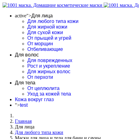
active">
Для лица
Для любого типа кожи
Для жирной кожи
Для сухой кожи
От прыщей и угрей
От морщин
Отбеливающие
Для волос
Для поврежденных
Рост и укрепление
Для жирных волос
От перхоти
Для тела
От целлюлита
Уход за кожей тела
Кожа вокруг глаз
">
test
Главная
Для лица
Для любого типа кожи
Маски для лица и тела для бани и сауны