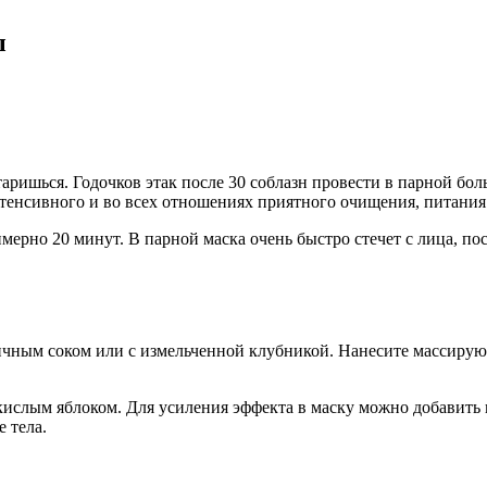
ы
старишься. Годочков этак после 30 соблазн провести в парной бо
тенсивного и во всех отношениях приятного очищения, питания
ерно 20 минут. В парной маска очень быстро стечет с лица, пос
чным соком или с измельченной клубникой. Нанесите массирующ
ислым яблоком. Для усиления эффекта в маску можно добавить 
 тела.