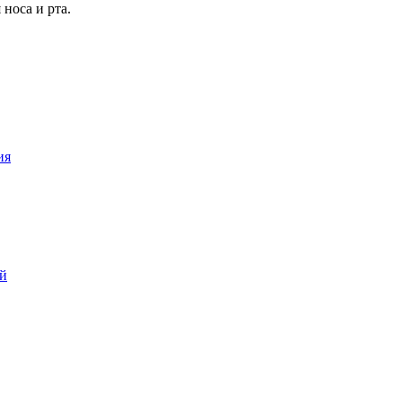
носа и рта.
ия
ой