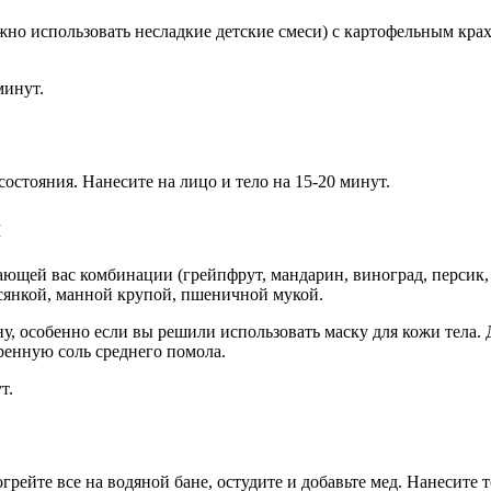
о использовать несладкие детские смеси) с картофельным крахм
минут.
стояния. Нанесите на лицо и тело на 15-20 минут.
я
щей вас комбинации (грейпфрут, мандарин, виноград, персик, 
сянкой, манной крупой, пшеничной мукой.
у, особенно если вы решили использовать маску для кожи тела. 
ренную соль среднего помола.
т.
грейте все на водяной бане, остудите и добавьте мед. Нанесите