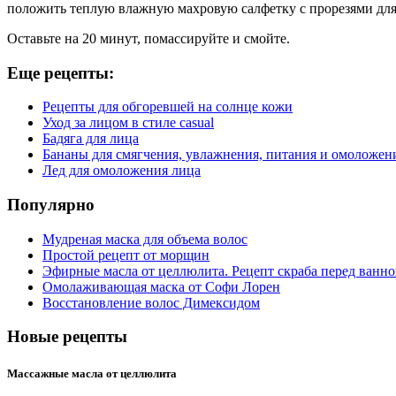
положить теплую влажную махровую салфетку с прорезями для 
Оставьте на 20 минут, помассируйте и смойте.
Еще рецепты:
Рецепты для обгоревшей на солнце кожи
Уход за лицом в стиле casual
Бадяга для лица
Бананы для смягчения, увлажнения, питания и омоложен
Лед для омоложения лица
Популярно
Мудреная маска для объема волос
Простой рецепт от морщин
Эфирные масла от целлюлита. Рецепт скраба перед ванн
Омолаживающая маска от Софи Лорен
Восстановление волос Димексидом
Новые рецепты
Массажные масла от целлюлита