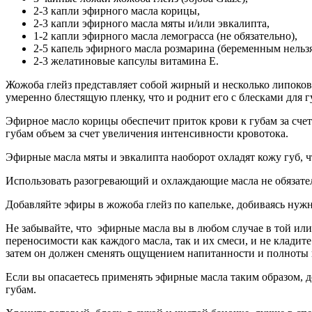
2-3 капли эфирного масла корицы,
2-3 капли эфирного масла мяты и/или эвкалипта,
1-2 капли эфирного масла лемограсса (не обязательно),
2-5 капель эфирного масла розмарина (беременным нельзя
2-3 желатиновые капсулы витамина Е.
Жожоба глейз представляет собой жирный и несколько липокова
умеренно блестящую пленку, что и роднит его с блесками для гу
Эфирное масло корицы обеспечит приток крови к губам за сче
губам объем за счет увеличения интенсивности кровотока.
Эфирные масла мяты и эвкалипта наоборот охладят кожу губ, 
Использовать разогревающий и охлаждающие масла не обязател
Добавляйте эфиры в жожоба глейз по капельке, добиваясь нуж
Не забывайте, что эфирные масла вы в любом случае в той или
переносимости как каждого масла, так и их смеси, и не кла
затем он должен сменять ощущением напитанности и полноты 
Если вы опасаетесь применять эфирные масла таким образом, д
губам.