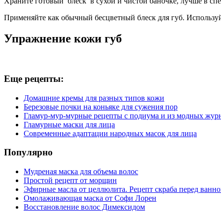
Храните готовый блеск в сухой и чистой баночке, лучше в спе
Применяйте как обычный бесцветный блеск для губ. Используйт
Упражнение кожи губ
Еще рецепты:
Домашние кремы для разных типов кожи
Березовые почки на коньяке для сужения пор
Гламур-мур-мурные рецепты с подиума и из модных жур
Гламурные маски для лица
Современные адаптации народных масок для лица
Популярно
Мудреная маска для объема волос
Простой рецепт от морщин
Эфирные масла от целлюлита. Рецепт скраба перед ванн
Омолаживающая маска от Софи Лорен
Восстановление волос Димексидом