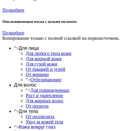
Подробнее
Омолаживающая маска с козьим молоком
Подробнее
Копирование только с полной ссылкой на первоисточник.
">
Для лица
Для любого типа кожи
Для жирной кожи
Для сухой кожи
От прыщей и угрей
От морщин
">
Отбеливающие
Для волос
">
Для поврежденных
Рост и укрепление
Для жирных волос
От перхоти
">
Для тела
От целлюлита
Уход за кожей тела
">
Кожа вокруг глаз