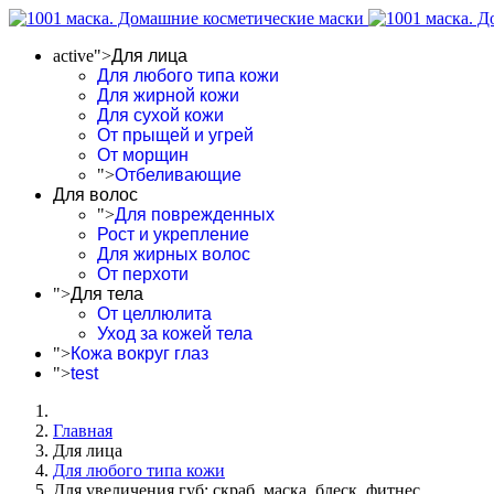
active">
Для лица
Для любого типа кожи
Для жирной кожи
Для сухой кожи
От прыщей и угрей
От морщин
">
Отбеливающие
Для волос
">
Для поврежденных
Рост и укрепление
Для жирных волос
От перхоти
">
Для тела
От целлюлита
Уход за кожей тела
">
Кожа вокруг глаз
">
test
Главная
Для лица
Для любого типа кожи
Для увеличения губ: скраб, маска, блеск, фитнес