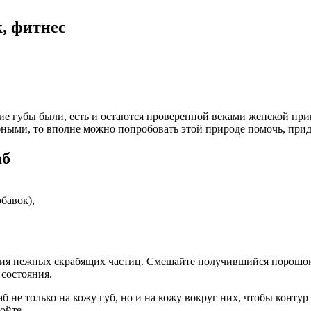
к, фитнес
кие губы были, есть и остаются проверенной веками женской пр
обными, то вполне можно попробовать этой природе помочь, при
аб
обавок),
ояния нежных скрабящих частиц. Смешайте получившийся порошо
состояния.
раб не только на кожу губ, но и на кожу вокруг них, чтобы конт
ойте.