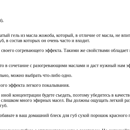
),
тый гель из масла жожоба, который, в отличие от масла, не впи
б, в состав которых он очень часто и входит.
т своего согревающего эффекта. Такими же свойствами обладает
что в сочетание с разогревающими маслами и даст нужный нам э
ьно, можно выбрать что-либо одно.
ного эффекта легкого покалывания.
 иной концентрации будете съедать, поэтому убедитесь в качес
дите слишком много эфирных масел. Вы должны ощущать легкий 
губ.
обавьте в ваш домашний блеск для губ сухой порошок красного 