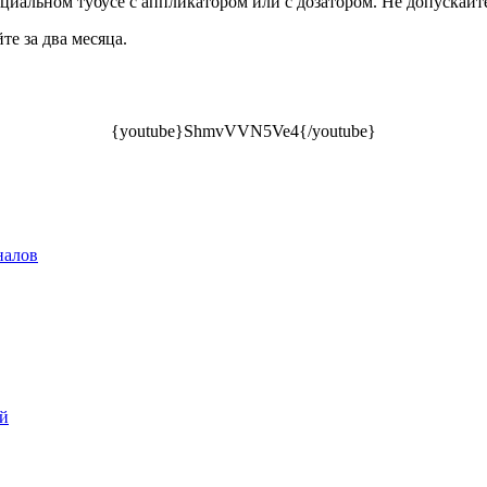
циальном тубусе с аппликатором или с дозатором. Не допускайте
е за два месяца.
{youtube}ShmvVVN5Ve4{/youtube}
налов
ой