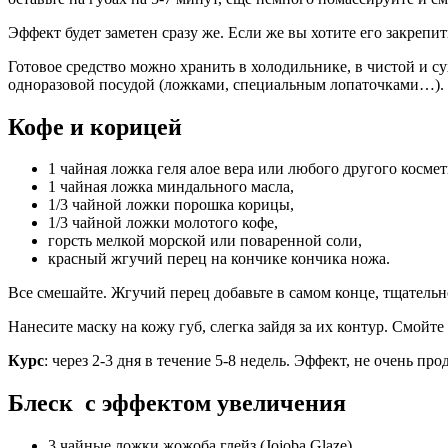
Эффект будет заметен сразу же. Если же вы хотите его закрепит
Готовое средство можно хранить в холодильнике, в чистой и су
одноразовой посудой (ложками, специальным лопаточками…).
Кофе и корицей
1 чайная ложка геля алое вера или любого другого космет
1 чайная ложка миндального масла,
1/3 чайной ложки порошка корицы,
1/3 чайной ложки молотого кофе,
горсть мелкой морской или поваренной соли,
красный жгучий перец на кончике кончика ножа.
Все смешайте. Жгучий перец добавьте в самом конце, тщательно
Нанесите маску на кожу губ, слегка зайдя за их контур. Смойт
Курс
: через 2-3 дня в течение 5-8 недель. Эффект, не очень п
Блеск с эффектом увеличения
3 чайные ложки жожоба глейз (Jojoba Glaze),