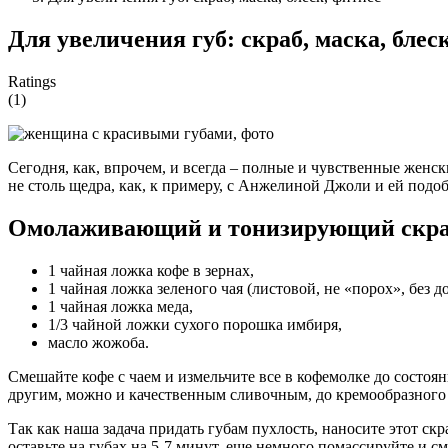
Для увеличения губ: скраб, маска, блес
Ratings
(1)
Сегодня, как, впрочем, и всегда – полные и чувственные женс
не столь щедра, как, к примеру, с Анжелиной Джоли и ей под
Омолаживающий и тонизирующий скр
1 чайная ложка кофе в зернах,
1 чайная ложка зеленого чая (листовой, не «порох», без д
1 чайная ложка меда,
1/3 чайной ложки сухого порошка имбиря,
масло жожоба.
Смешайте кофе с чаем и измельчите все в кофемолке до сост
другим, можно и качественным сливочным, до кремообразного 
Так как наша задача придать губам пухлость, наносите этот ск
оставьте на губах на 5-7 минут, еще немного помассируйте и см