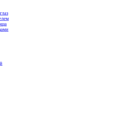
глаз
елем
воща
зами
ой