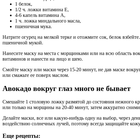
1 белок,
1/2 ч. ложки витамина Е,
4-6 капель витамина А,
1 ч. ложка миндального масла,
пшеничная мука.
Натрите огурец на мелкой терке и отожмите сок, белок взбейте.
пшеничной мукой.
Нанесите маску на места с морщинками или на всю область во
витаминов и нанести на лицо и шею.
Смойте маску или маски через 15-20 минут, не дав маске вокруг
или смажьте ее поверх маслом.
Авокадо вокруг глаз много не бывает
Смешайте 1 столовую ложку размятой до состояния нежного кр
или только на морщины на 20-40 минут, затем аккуратно сними
Делайте маски, все или какую-нибудь одну на выбор, через де
воздействию солнечных лучей, поэтому всегда защищайте кожу 
Еще рецепты: