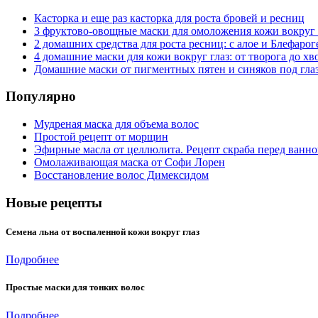
Касторка и еще раз касторка для роста бровей и ресниц
3 фруктово-овощные маски для омоложения кожи вокруг 
2 домашних средства для роста ресниц: с алое и Блефарог
4 домашние маски для кожи вокруг глаз: от творога до х
Домашние маски от пигментных пятен и синяков под гла
Популярно
Мудреная маска для объема волос
Простой рецепт от морщин
Эфирные масла от целлюлита. Рецепт скраба перед ванн
Омолаживающая маска от Софи Лорен
Восстановление волос Димексидом
Новые рецепты
Семена льна от воспаленной кожи вокруг глаз
Подробнее
Простые маски для тонких волос
Подробнее