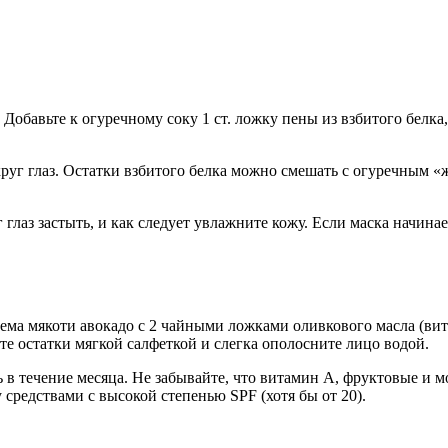
 Добавьте к огуречному соку 1 ст. ложку пены из взбитого белка
круг глаз. Остатки взбитого белка можно смешать с огуречным 
 глаз застыть, и как следует увлажните кожу. Если маска начина
ема мякоти авокадо с 2 чайными ложками оливкового масла (вит
те остатки мягкой салфеткой и слегка ополосните лицо водой.
нь в течение месяца. Не забывайте, что витамин А, фруктовые и
средствами с высокой степенью SPF (хотя бы от 20).