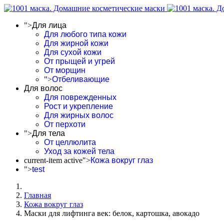
">
Для лица
Для любого типа кожи
Для жирной кожи
Для сухой кожи
От прыщей и угрей
От морщин
">
Отбеливающие
Для волос
Для поврежденных
Рост и укрепление
Для жирных волос
От перхоти
">
Для тела
От целлюлита
Уход за кожей тела
current-item active">
Кожа вокруг глаз
">
test
Главная
Кожа вокруг глаз
Маски для лифтинга век: белок, картошка, авокадо