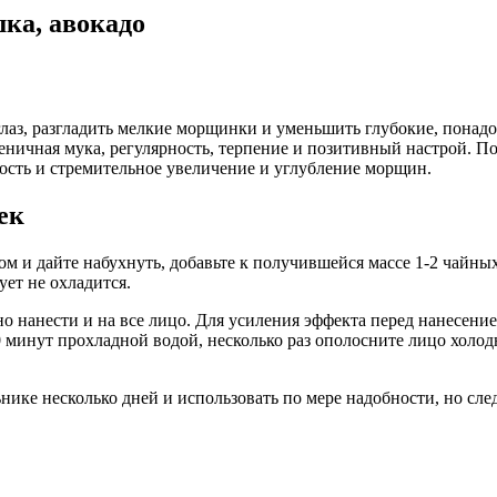
шка, авокадо
лаз, разгладить мелкие морщинки и уменьшить глубокие, понадо
еничная мука, регулярность, терпение и позитивный настрой. П
сть и стремительное увеличение и углубление морщин.
ек
 и дайте набухнуть, добавьте к получившейся массе 1-2 чайны
ует не охладится.
но нанести и на все лицо. Для усиления эффекта перед нанесен
20 минут прохладной водой, несколько раз ополосните лицо хо
ке несколько дней и использовать по мере надобности, но след