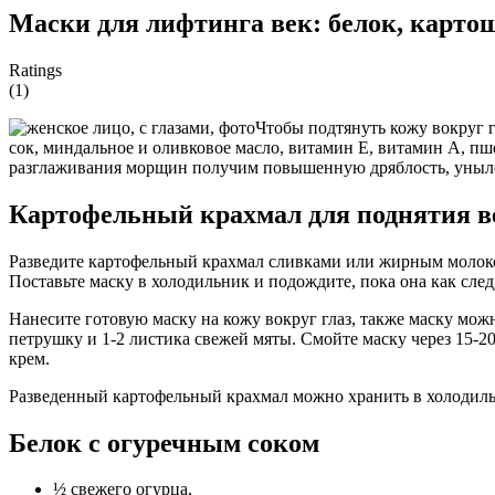
Маски для лифтинга век: белок, карто
Ratings
(1)
Чтобы подтянуть кожу вокруг г
сок, миндальное и оливковое масло, витамин Е, витамин А, пш
разглаживания морщин получим повышенную дряблость, уныло
Картофельный крахмал для поднятия в
Разведите картофельный крахмал сливками или жирным молоком
Поставьте маску в холодильник и подождите, пока она как след
Нанесите готовую маску на кожу вокруг глаз, также маску мож
петрушку и 1-2 листика свежей мяты. Смойте маску через 15-
крем.
Разведенный картофельный крахмал можно хранить в холодильни
Белок с огуречным соком
½ свежего огурца,