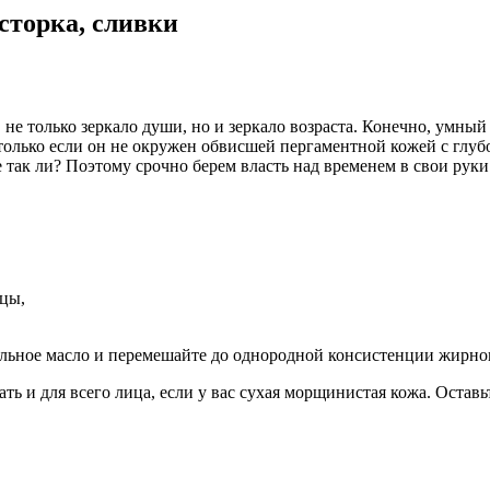
асторка, сливки
 не только зеркало души, но и зеркало возраста. Конечно, умны
только если он не окружен обвисшей пергаментной кожей с глу
 так ли? Поэтому срочно берем власть над временем в свои руки
ицы,
альное масло и перемешайте до однородной консистенции жирног
ать и для всего лица, если у вас сухая морщинистая кожа. Остав