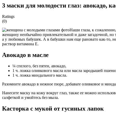
3 маски для молодости глаз: авокадо, к
Ratings
(0)
Наши глаза, к сожалению,
женщину необычайно привлекательной и даже загадочной, но 
а у любимых бабушек. А в бабушки нам еще рановато как-то, не
раствор витамина Е.
Авокадо в масле
¼ спелого, без пятен, авокадо,
1 ч. ложка оливкового масла или масла зародышей пшен
1 ч. ложка миндального масла.
Разомните авокадо в нежное пюре, добавьте оливковое и минд
Нанесите маску на кожу вокруг глаз, также ее можно использов
салфеткой и умойтесь без мыла.
Касторка с мукой от гусиных лапок