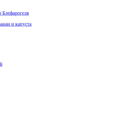
о Блефарогеля
анан и капуста
ой