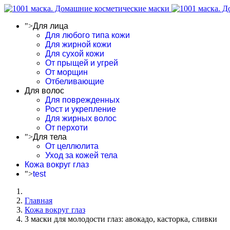
">
Для лица
Для любого типа кожи
Для жирной кожи
Для сухой кожи
От прыщей и угрей
От морщин
Отбеливающие
Для волос
Для поврежденных
Рост и укрепление
Для жирных волос
От перхоти
">
Для тела
От целлюлита
Уход за кожей тела
Кожа вокруг глаз
">
test
Главная
Кожа вокруг глаз
3 маски для молодости глаз: авокадо, касторка, сливки