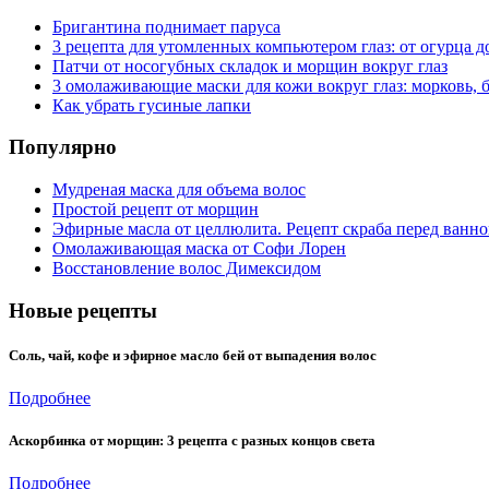
Бригантина поднимает паруса
3 рецепта для утомленных компьютером глаз: от огурца д
Патчи от носогубных складок и морщин вокруг глаз
3 омолаживающие маски для кожи вокруг глаз: морковь, б
Как убрать гусиные лапки
Популярно
Мудреная маска для объема волос
Простой рецепт от морщин
Эфирные масла от целлюлита. Рецепт скраба перед ванн
Омолаживающая маска от Софи Лорен
Восстановление волос Димексидом
Новые рецепты
Соль, чай, кофе и эфирное масло бей от выпадения волос
Подробнее
Аскорбинка от морщин: 3 рецепта с разных концов света
Подробнее