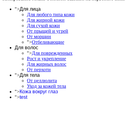
">
Для лица
Для любого типа кожи
Для жирной кожи
Для сухой кожи
От прыщей и угрей
От морщин
">
Отбеливающие
Для волос
">
Для поврежденных
Рост и укрепление
Для жирных волос
От перхоти
">
Для тела
От целлюлита
Уход за кожей тела
">
Кожа вокруг глаз
">
test