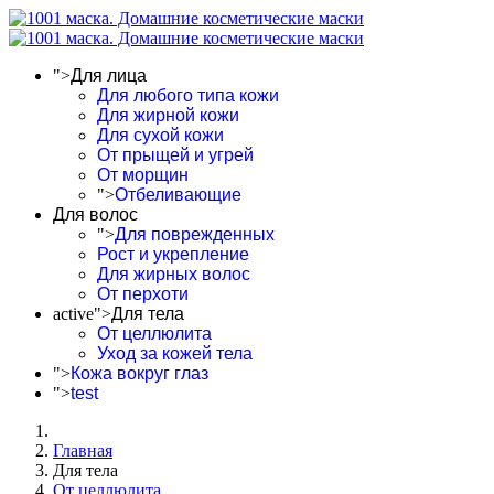
">
Для лица
Для любого типа кожи
Для жирной кожи
Для сухой кожи
От прыщей и угрей
От морщин
">
Отбеливающие
Для волос
">
Для поврежденных
Рост и укрепление
Для жирных волос
От перхоти
active">
Для тела
От целлюлита
Уход за кожей тела
">
Кожа вокруг глаз
">
test
Главная
Для тела
От целлюлита