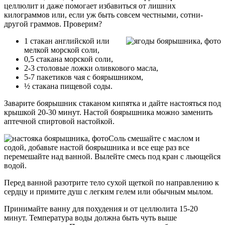
целлюлит и даже помогает избавиться от лишних
килограммов или, если уж быть совсем честными, сотни-
другой граммов. Проверим?
1 стакан английской или
мелкой морской соли,
0,5 стакана морской соли,
2-3 столовые ложки оливкового масла,
5-7 пакетиков чая с боярышником,
½ стакана пищевой соды.
Заварите боярышник стаканом кипятка и дайте настояться под
крышкой 20-30 минут. Настой боярышника можно заменить
аптечной спиртовой настойкой.
Соль смешайте с маслом и
содой, добавьте настой боярышника и все еще раз все
перемешайте над ванной. Вылейте смесь под кран с льющейся
водой.
Перед ванной разотрите тело сухой щеткой по направлению к
сердцу и примите душ с легким гелем или обычным мылом.
Принимайте ванну для похудения и от целлюлита 15-20
минут. Температура воды должна быть чуть выше