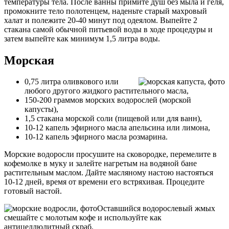
температуры тела. После ванны примите душ без мыла и геля,
промокните тело полотенцем, наденьте старый махровый
халат и полежите 20-40 минут под одеялом. Выпейте 2
стакана самой обычной питьевой воды в ходе процедуры и
затем выпейте как минимум 1,5 литра воды.
Морская
0,75 литра оливкового или
любого другого жидкого растительного масла,
150-200 граммов морских водорослей (морской
капусты),
1,5 стакана морской соли (пищевой или для ванн),
10-12 капель эфирного масла апельсина или лимона,
10-12 капель эфирного масла розмарина.
Морские водоросли просушите на сковородке, перемелите в
кофемолке в муку и залейте нагретым на водяной бане
растительным маслом. Дайте масляному настою настояться
10-12 дней, время от времени его встряхивая. Процедите
готовый настой.
Оставшийся водорослевый жмых
смешайте с молотым кофе и используйте как
антицеллюлитный скраб.